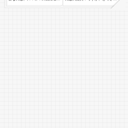
たらまずスマホがつながるよう
時や山奥で繋がらないときは、
にしたいですね。そこで、今回
少しでも話せると便利です。今
使って簡単・安い！でオススメ
回はこれだけ覚えておくと便利
だったsimカードをご紹介しま
だった！という挨拶と数字の覚
す。ベトナム旅行でおすすめの
え方をご紹介します。旅でよく
simカードは...
使うベトナム語あ...