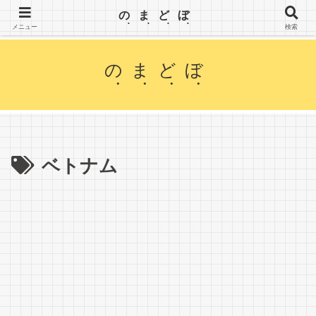
【のまどぼ】手が届くセミリタイア生活・アーリーリタイア・週３日働いて、半分休む。wifiとPC
のまどぼ
を持って、場所にこだわらずノマド生活を楽しみます。
メニュー
検索
のまどぼ
ベトナム