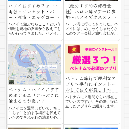
ハノイおすすめフォー・
【超おすすめの旅行会
両替・サンセット・バ
社】ハロン湾ツアーに参
ー・夜市・エッグコーヒ
加〜ハノイでオススメの
ー・ビールストリート！
旅行会社はここ！
ハノイで遊ぶならここ！という
ハロン湾に行ってきました。ハ
情報を現地の友達から教えても
ノイには、めちゃくちゃたくさ
らい行ってきました。ハノイは
んのツアー会社／旅行会社があ
ホテルでも両替屋でもカフェで
ります。今回は、実際、使って
もたくさんありすぎてどこがい
良かったオススメの旅行会社を
いのか迷ってしまいます。こん
紹介します。ハノイのおすすめ
かい紹介する場所はベトナム人
旅行会社ズバリこちら！値段も
から教えてもらったのでぜひ、
対応も、ものすごく良かったの
参考にしてみてく...
でもしどこがいい...
ベトナム旅行で便利なア
プリ〜事前にインストー
ベトナム・ハノイおすす
ルしておくが良し！〜
めホテルエリア〜どこに
ベトナムに２週間ぐらい滞在し
泊まるのが良い？
ていたのですが、その際、役に
立ったアプリをご紹介します。
ハノイに２週間ほどいて、ちょ
ぜひ、日本にいる間にスマホに
こちょこと泊まる場所を代えて
入れておくことをオススメしま
いたのでそれぞれの泊まり心
す。ベトナムで必須なタクシー
地、街の様子、エリアの様子を
（配車）アプリGrab（グラ
シェアしたいと思います。オー