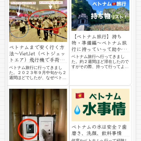
ブ）日本ではUBer（ウーバ
ルドクォーター青枠のところ
ー）が有名ですが...
２，３日のショートステイや弾
丸旅行の方にオススメ！オール
ドクォーターと呼ばれ...
【ベトナム旅行】持ち
物・準備編〜ベトナム旅
ベトナムまで安く行く方
行に持っていって助かっ
法〜VietJet（ベトジェッ
たもの〜
ベトナム旅行へ行ってきまし
トエア）飛行機で手荷物
た。約２週間ほど滞在したので
だけで格安で旅行しよ
すがその際、持って行ってよか
ベトナム旅行に行ってきまし
う〜オンラインチェック
った！助かった！と思ったもの
た。２０２３年９月中旬から２
をご紹介します。 ベトナム旅
インは必須！
週間ほどでしたが、なぜベトナ
行に持っていく物コロナ前は、
ムかというと円安で行ける国が
バックパッカーしていたので、
限られているからです。ベトナ
あまり何も決めないでフラッと
ムの物価の安さなら、円安でも
旅を続けていたので...
なんとか海外旅行行ける！とう
ことで出発しました。ベトナム
まで飛行機で安く行...
ベトナムの水は安全？歯
磨き、洗顔、飲料事情
何度かベトナムへ行って経験し