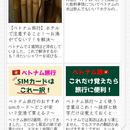
た飲料事情についてベトナムの
水は飲んでもいい？ホテルの水
で歯磨き、洗顔してもいい？お
店で出される水は飲める？下痢
の心配は？このあたりを経験か
【ベトナム旅行】ホテル
らお話します。日本人にとって
は、やっぱり飲めない（と思っ
で注意すること！〜お湯
た方がいい）ベト...
がでない？！を解決〜
ベトナムで２週間ほど滞在して
いました。これで解決するか
も！冷たいシャワーを浴びる前
にここを確認して！日本人には
かかせない「熱いお湯」「熱い
シャワー」が出ない件について
助けになればと思います。ベト
ナムのホテルでお湯がでない！
ベトナムの宿泊はA...
ベトナム旅行のおすすめ
ベトナム旅行〜よく使う
simカード〜どこが安
言葉はこれ！〜挨拶と数
い？空港で買える？〜
字だけは覚えておくと便
利
ベトナム旅行2週間、行ってき
ベトナムでは英語はあまり通じ
ました。とにかく最近の旅で必
ません。でもスマホの翻訳があ
要なのは、スマホ！外国に着い
れば大丈夫！ですが、とっさの