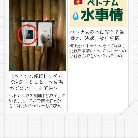
旅を続けていたので...
なんとか海外旅行行ける！とう
ことで出発しました。ベトナム
まで飛行機で安く行...
ベトナムの水は安全？歯
磨き、洗顔、飲料事情
何度かベトナムへ行って経験し
た飲料事情についてベトナムの
水は飲んでもいい？ホテルの水
で歯磨き、洗顔してもいい？お
店で出される水は飲める？下痢
の心配は？このあたりを経験か
【ベトナム旅行】ホテル
らお話します。日本人にとって
は、やっぱり飲めない（と思っ
で注意すること！〜お湯
た方がいい）ベト...
がでない？！を解決〜
ベトナムで２週間ほど滞在して
いました。これで解決するか
も！冷たいシャワーを浴びる前
にここを確認して！日本人には
かかせない「熱いお湯」「熱い
シャワー」が出ない件について
助けになればと思います。ベト
ナムのホテルでお湯がでない！
ベトナムの宿泊はA...