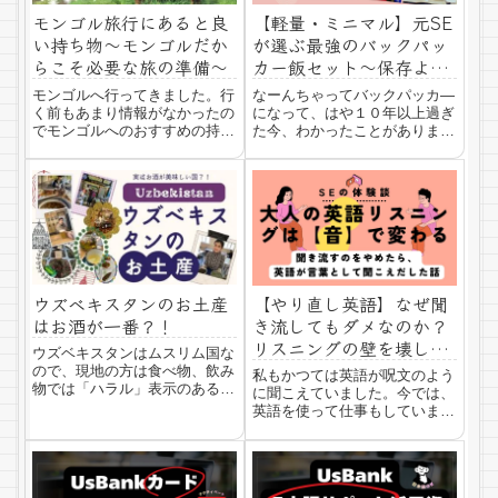
モンゴル旅行にあると良
【軽量・ミニマル】元SE
い持ち物〜モンゴルだか
が選ぶ最強のバックパッ
らこそ必要な旅の準備〜
カー飯セット～保存よ
し！持ち運び良し！味良
モンゴルへ行ってきました。行
なーんちゃってバックパッカ―
し！
く前もあまり情報がなかったの
になって、はや１０年以上過ぎ
でモンゴルへのおすすめの持ち
た今、わかったことがありま
物をあげてみます。どこへ行く
す。どぼ無理して怪しいものを
か、何をするか、で持ち物は違
食すな。お腹を壊したが最後、
う当たり前といえば、当たり前
その旅は終わる。当たり前なん
ですが旅をするとき、どこへ行
ですけど、若い時って勢いがあ
くのか、何をしたいのか、予算
りますから、怖いものみたさで
はいくらなのか、...
突き進んでしまいま...
ウズベキスタンのお土産
【やり直し英語】なぜ聞
はお酒が一番？！
き流してもダメなのか？
リスニングの壁を壊した
ウズベキスタンはムスリム国な
『フォニックス』の衝撃
ので、現地の方は食べ物、飲み
私もかつては英語が呪文のよう
物では「ハラル」表示のあるも
に聞こえていました。今では、
のを買う人が多いです。例え
英語を使って仕事もしていま
ば、豚肉を食べない、アルコー
す。具体的には、日本語教師を
ルは飲まない、というのがイス
していますので、ほとんどの生
ラム教の教えにあるようでそれ
徒と日本語と英語でやり取りを
らが材料に使ってないよ、とい
しています。（※最近、どこの
うのを示すために商...