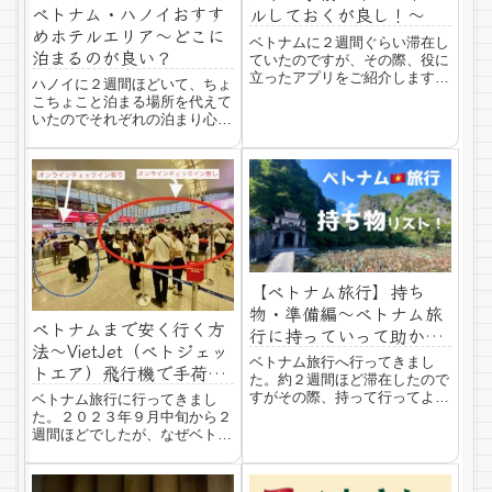
ベトナム・ハノイおすす
ルしておくが良し！〜
めホテルエリア〜どこに
ベトナムに２週間ぐらい滞在し
泊まるのが良い？
ていたのですが、その際、役に
立ったアプリをご紹介します。
ハノイに２週間ほどいて、ちょ
ぜひ、日本にいる間にスマホに
こちょこと泊まる場所を代えて
入れておくことをオススメしま
いたのでそれぞれの泊まり心
す。ベトナムで必須なタクシー
地、街の様子、エリアの様子を
（配車）アプリGrab（グラ
シェアしたいと思います。オー
ブ）日本ではUBer（ウーバ
ルドクォーター青枠のところ
ー）が有名ですが...
２，３日のショートステイや弾
丸旅行の方にオススメ！オール
ドクォーターと呼ばれ...
【ベトナム旅行】持ち
物・準備編〜ベトナム旅
ベトナムまで安く行く方
行に持っていって助かっ
法〜VietJet（ベトジェッ
たもの〜
ベトナム旅行へ行ってきまし
トエア）飛行機で手荷物
た。約２週間ほど滞在したので
だけで格安で旅行しよ
すがその際、持って行ってよか
ベトナム旅行に行ってきまし
う〜オンラインチェック
った！助かった！と思ったもの
た。２０２３年９月中旬から２
をご紹介します。 ベトナム旅
インは必須！
週間ほどでしたが、なぜベトナ
行に持っていく物コロナ前は、
ムかというと円安で行ける国が
バックパッカーしていたので、
限られているからです。ベトナ
あまり何も決めないでフラッと
ムの物価の安さなら、円安でも