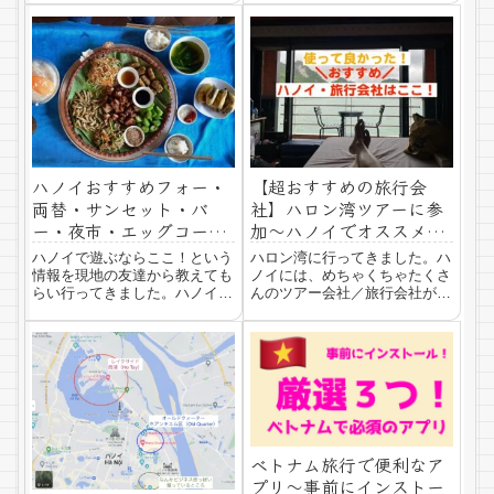
いように、Wiseアカウントを
ぼの誰でもできる護身術わたし
作る際の注意点を書いておきま
は、今までにいろんな国へ行っ
すね。Wiseから突然のメール
たり、住んだりしましたが幸い
ある日突然のメール。内容はこ
一度も危ない目にあったことは
んな感じタイト...
ありません。それ...
ハノイおすすめフォー・
【超おすすめの旅行会
両替・サンセット・バ
社】ハロン湾ツアーに参
ー・夜市・エッグコーヒ
加〜ハノイでオススメの
ー・ビールストリート！
旅行会社はここ！
ハノイで遊ぶならここ！という
ハロン湾に行ってきました。ハ
情報を現地の友達から教えても
ノイには、めちゃくちゃたくさ
らい行ってきました。ハノイは
んのツアー会社／旅行会社があ
ホテルでも両替屋でもカフェで
ります。今回は、実際、使って
もたくさんありすぎてどこがい
良かったオススメの旅行会社を
いのか迷ってしまいます。こん
紹介します。ハノイのおすすめ
かい紹介する場所はベトナム人
旅行会社ズバリこちら！値段も
から教えてもらったのでぜひ、
対応も、ものすごく良かったの
参考にしてみてく...
でもしどこがいい...
ベトナム旅行で便利なア
プリ〜事前にインストー