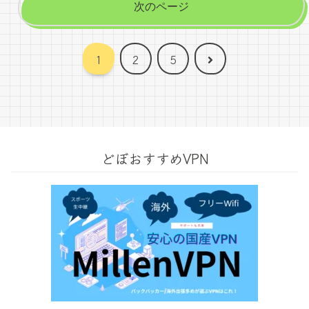
次のページ
次
1
2
5
へ
どぼおすすめVPN