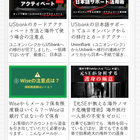
国の人でも大抵、母国語と英語
は話せます。）また...
USbankのカードアクテ
USbankの日本語サポー
ィベート方法と海外で使
トでユニオンバンクから
う場合の注意点
の移行とカードアクティ
ベートを終えた話
ユニオンバンクからUSbankへ
UnionBank（ユニオンバンク）
の移行が完了しました。一筋縄
からUsbankへ移行の連絡がア
ではいかず、最後に、日本語サ
メリカから日本へ手紙で届きま
ポートへ電話したお話は下記記
した。それに従っていたらアプ
事からごらんくだささい。さ
リがインストールできなかった
て、今回はユニオンバンクから
りログインできなかったり
の移行が終わったあとの
Usbankのログインでロックが
Usbankカードのアクティベー
かかったりと色々トラブルがあ
トをご紹介します...
った...
Wiseからメール？保有限
【元SEが教える海外ノマ
度額はいくら？～Wiseは
ド危機管理術】海外旅行
銀行ではないので保有限
一人旅の不安をゼロにす
度額があります～
る。格闘技より役立つ
「お客様のアカウントから資金
仕事でも旅行でも、海外を回っ
『護身のソフト面』と
を引き出していただく必要があ
ているどぼが、誰でもできる簡
は？
ります。」こんなメールが
単で効果絶大の海外での護身に
Wiseから届いてびっくりしな
ついてご紹介します。元SEど