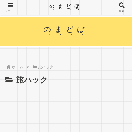
【のまどぼ】手が届くセミリタイア生活・アーリーリタイア・週３日働いて、半分休む。wifiとPC
のまどぼ
を持って、場所にこだわらずノマド生活を楽しみます。
メニュー
検索
のまどぼ
ホーム
旅ハック
旅ハック