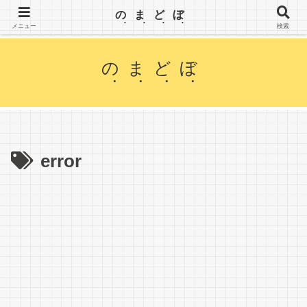
【のまどぼ】手が届くセミリタイア生活・アーリーリタイア・週３日働いて、半分休む。wifiとPC
のまどぼ
を持って、場所にこだわらずノマド生活を楽しみます。
メニュー
検索
のまどぼ
error