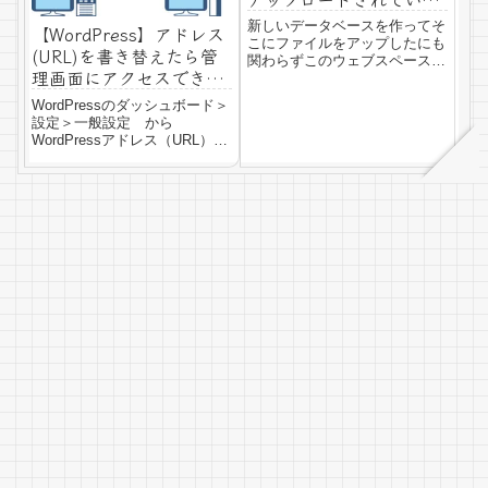
せん。のエラーが表示さ
新しいデータベースを作ってそ
【WordPress】アドレス
れた時の対処法
こにファイルをアップしたにも
(URL)を書き替えたら管
関わらずこのウェブスペースへ
理画面にアクセスできな
は、まだホームページがアップ
くなった場合の対処法
ロードされていません。と表示
WordPressのダッシュボード＞
された場合の対処法をご紹介し
設定＞一般設定 から
ます。このウェブスペースへ
WordPressアドレス（URL）を
は、まだホームページがアップ
書き替えたら、管理画面に入れ
ロードされていませ...
なくなった、という経験をして
しまいました。そこからの脱出
劇をご報告します。同じパニッ
クに陥ってしまった方の参考に
なれば...