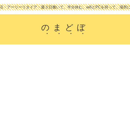
活・アーリーリタイア・週３日働いて、半分休む。wifiとPCを持って、場所
のまどぼ