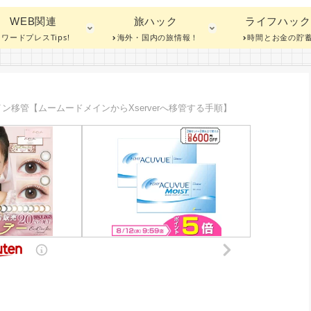
WEB関連
旅ハック
ライフハック
ワードプレスTips!
海外・国内の旅情報！
時間とお金の貯
ン移管【ムームードメインからXserverへ移管する手順】