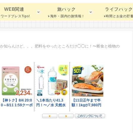
WEB関連
旅ハック
ライフハック
ワードプレスTips!
海外・国内の旅情報！
時間とお金の貯
法か知らんけど。。。肥料をやったところだけ◯◯に！〜断食と植物の