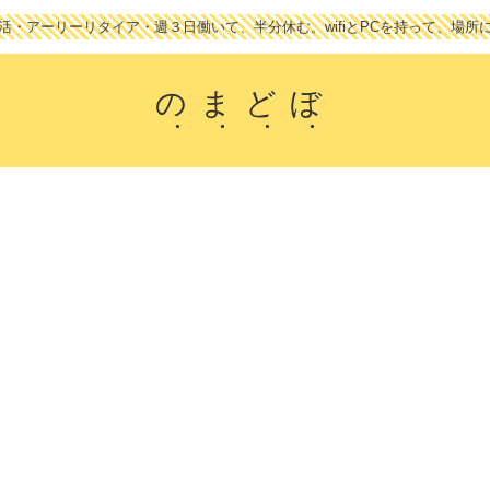
活・アーリーリタイア・週３日働いて、半分休む。wifiとPCを持って、場所
のまどぼ