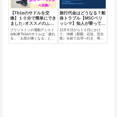
か？急にしたくなった時、ち
ラブルがあった...
ゃんとで...
【Tb1eのサドルを交
旅行代金はどうなる？船
換】１０分で簡単にでき
体トラブル【MSCベリ
ました♪オススメのふか
ッシマ】知人が乗ってて
ふかサドルはこちら！
びっくり！
ブリジストンの電動アシスト
12月６日から１０日にかけ
自転車Tb1eのサドルは「疲れ
て、沖縄（那覇、石垣、宮古
る」「お尻が痛くなる」と有
島）を経て台湾へ行き、再び
名？です。２０ｋｍくらい走
沖縄に帰ってくる、という予
るにはそんなに問題ないので
定で、知人が豪華客船MSCベ
すが４０km走ると流石に腰が
リッシマに乗る、と言って出
痛くて電動アシストに似合わ
かけて行きました。そこで、
ずたちこぎしてしまいまし
飛び込んできたMSCベリッシ
た。流石にこれは、いかん、
マの船体トラブルのニュー
と...
ス！...