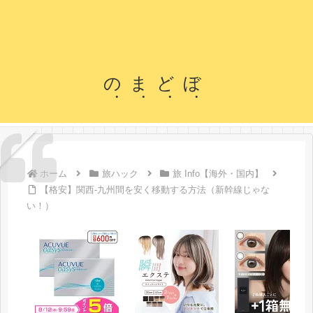
のまどぼ
ホーム
旅ハック
旅 Info【海外・国内】
【格安】関西-九州間を安く移動する方法（新幹線じゃな
い！）