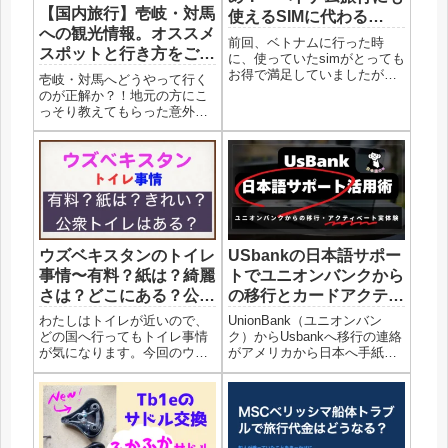
【国内旅行】壱岐・対馬
使えるSIMに代わる
への観光情報。オススメ
eSIM〜
前回、ベトナムに行った時
スポットと行き方をご紹
に、使っていたsimがとっても
介（船もあるよ！）
お得で満足していましたが１
壱岐・対馬へどうやって行く
年経った今、さらに便利な
のが正解か？！地元の方にこ
eSIMを発見したのでご紹介し
っそり教えてもらった意外な
ます。前回の記事はこちら↓便
船の使い方もご紹介します
利すぎるeSIM今回おすすめす
♪【長崎】いざ離島へ！海良
るのはeSIMの airaloです。断
し。魚旨し。人良しの壱岐・
然、安くて...
対馬長崎県の離島、壱岐（い
き）と対馬（つしま）へ観光
へ！行ってきました。今回
は、博多へ...
ウズベキスタンのトイレ
USbankの日本語サポー
事情〜有料？紙は？綺麗
トでユニオンバンクから
さは？どこにある？公衆
の移行とカードアクティ
トイレはある？〜
ベートを終えた話
わたしはトイレが近いので、
UnionBank（ユニオンバン
どの国へ行ってもトイレ事情
ク）からUsbankへ移行の連絡
が気になります。今回のウズ
がアメリカから日本へ手紙で
ベキスタンの旅でも何度トイ
届きました。それに従ってい
レへ行ったことか。さて、そ
たらアプリがインストールで
の情報を共有したいと思いま
きなかったりログインできな
す。どこにでもトイレはある
かったりUsbankのログインで
のか？公衆トイレはあるの
ロックがかかったりと色々ト