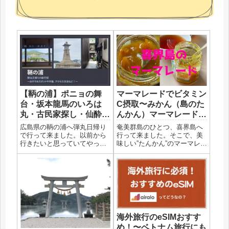
【鞆の浦】ポニョの舞
マーマレードでビタミン
台・坂本龍馬のいろは
C摂取〜みかん（島のた
丸・古民家探し・仙酔
んかん）マーマレードが
島〜アクセスやおすすめ
おすすめ
広島県の鞆の浦へ弾丸日帰り
奄美群島のひとつ、喜界島へ
の観光スポットや穴場を
で行って来ました。以前から
行って来ました。そこで、美
行きたいと思っていてやっと
味しい”たんかん”のマーマレー
ご紹介〜
夢が叶いました。無計画で新
ドに出会ったのでご紹介しま
幹線に飛び乗りましたが、何
す♪マーマレードとビタミンC
とかいろいろ巡ることができ
栄養が豊富な柑橘類の果皮を
ました。限られた時間の中で
使用しているマーマレード
有効に巡るためのおすすめ情
は、ジャムに比べて高い栄養
報をシェアします♪鞆の浦はど
価があります。免疫力をあげ
んな...
ア...
海外旅行のeSIMおすす
め！〜ベトナム旅行にも