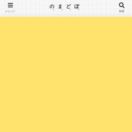
【のまどぼ】手が届くセミリタイア生活・アーリーリタイア・週３日働いて、半分休む。wifiとPC
のまどぼ
を持って、場所にこだわらずノマド生活を楽しみます。
メニュー
検索