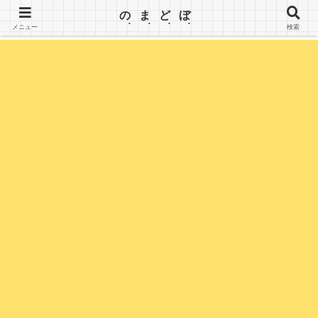
【のまどぼ】手が届くセミリタイア生活・アーリーリタイア・週３日働いて、半分休む。wifiとPC
のまどぼ
を持って、場所にこだわらずノマド生活を楽しみます。
メニュー
検索