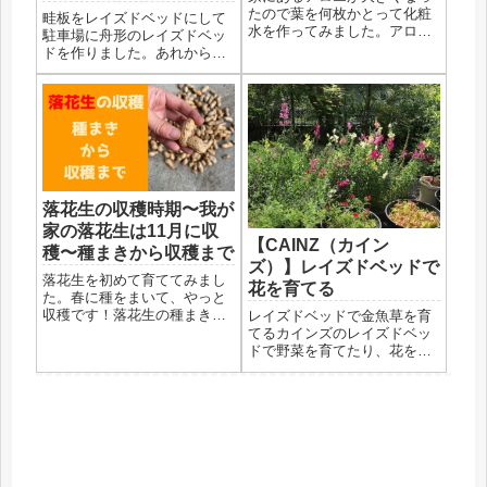
解あり）
たので葉を何枚かとって化粧
畦板をレイズドベッドにして
水を作ってみました。アロエ
駐車場に舟形のレイズドベッ
化粧水の効果わたしは、子ど
ドを作りました。あれから半
ものころアトピー持ちで結構
年経った経過と注意点をご紹
ひどかったです。今でも、肌
介します。畦板レイズドベッ
は弱い方で、化粧水や化粧品
ドの問題点は？畦板でレイズ
には気をつけなければすぐ刺
ドベッドを作って家庭菜園を
激で痒くなったり、赤くなっ
楽しんでます♪駐車場で何もな
たり、...
かった砂利のスペースで野菜
を作...
落花生の収穫時期〜我が
家の落花生は11月に収
【CAINZ（カイン
穫〜種まきから収穫まで
ズ）】レイズドベッドで
落花生を初めて育ててみまし
花を育てる
た。春に種をまいて、やっと
収穫です！落花生の種まき落
レイズドベッドで金魚草を育
花生の種をまいたのは確か４
てるカインズのレイズドベッ
月くらい。おそらく早く撒き
ドで野菜を育てたり、花を育
すぎて、全然芽が出ず５月に
てたり、楽しんでいます♪今回
なってやっと３株芽が出てい
は、３年目にして花を育てて
るのを確認しました。あんな
みたのでその経過を記録して
に撒いたのに、３つしか芽が
おこうと思います。カラフル
出てい...
に咲いた金魚草です♪いろんな
色で咲く金魚草今まで、花よ
り...