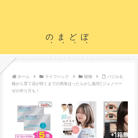
のまどぼ
ホーム
ライフハック
植物
バジルを
種から育て花が咲くまでの簡単ほったらかし栽培│ジェノベー
ゼの作り方も！