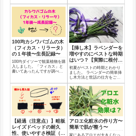
種を撒いたらよいのかわかり
穫です。まだ残っている人参
ません。そしてうまくいきま
を引いてみます。花が咲き始
せん。Youtubeを見ていると、
めている人参は引き続き、植
どうも、みなさんの撒き時と
えておいて種が取れるまで待
わたしの地域の撒き時が全
つ予定です。今日の収穫はこ
然...
んな感じです。５本採れまし
た。葉...
100均カシワバゴムの木
【挿し木】ラベンダーを
（フィカス・リラータ）
増やすのにベストな時期
の１年後〜生長記録〜
はいつ？【実際に根付い
100均ダイソーで観葉植物を購
たラベンダー写真あり】
入しました。「フィカス」と
初夏がベストの時期とわかり
書いてあったんですが調べる
ました。 ラベンダーの簡単挿
と、カシワバゴムの木でフィ
し木方法と世話の仕方をご紹
カス・リラータという種類の
介します。 春先に、香りがと
ようです。途中、瀕死の状態
っても素敵なレースラベンダ
から脱出した１年後の様子を
ーを購入しました。 １ポッ
お届けします。カシワバゴム
ト、１９８円という値段にも
の木（フィカス・リラータ）
惹かれました。 とりあえず、
と...
家の空いた鉢に植え替えた
の...
アロエ化粧水の作り方〜
【経過（注意点）】畦板
簡単で肌が整う〜
レイズドベッドの耐久
性、使いやすさ検証（図
家にあるアロエが大きくなっ