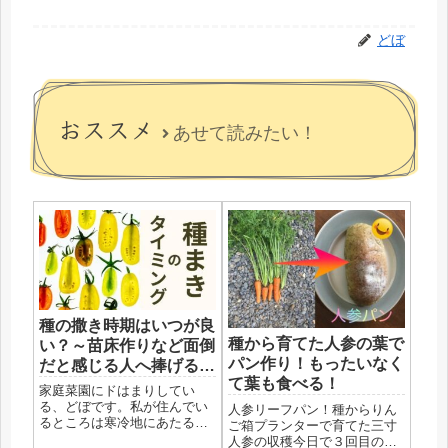
どぼ
おススメ
あせて読みたい！
種の撒き時期はいつが良
種から育てた人参の葉で
い？～苗床作りなど面倒
パン作り！もったいなく
だと感じる人へ捧げる種
て葉も食べる！
まきのタイミング～
家庭菜園にドはまりしてい
る、どぼです。私が住んでい
人参リーフパン！種からりん
るところは寒冷地にあたると
ご箱プランターで育てた三寸
ころです。なので、毎年いつ
人参の収穫今日で３回目の収