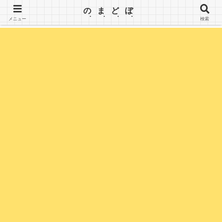
【のまどぼ】手が届くセミリタイア生活・アーリーリタイア・週３日働いて、半分休む。wifiとPC
のまどぼ
を持って、場所にこだわらずノマド生活を楽しみます。
メニュー
検索