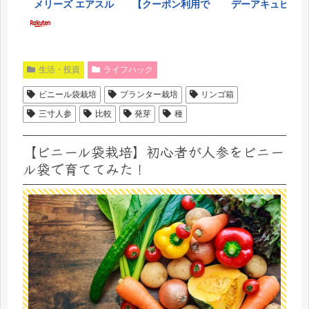
生活・投資
ライフハック
ビニール袋栽培
プランター栽培
リンゴ箱
三寸人参
比較
発芽
種
【ビニール袋栽培】初心者が人参をビニー
ル袋で育ててみた！