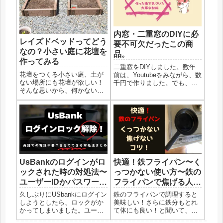
たら意外にできた！ので皆さ
ご紹介します。自転車のナビ
んのご参...
に...
内窓・二重窓のDIYに必
レイズドベッドってどう
要不可欠だったこの商
なの？小さい庭に花壇を
品。
作ってみる
二重窓をDIYしました。数年
花壇をつくる小さい庭、土が
前は、Youtubeをみながら、数
ない場所にも花壇が欲しい！
千円で作りました。でも、そ
そんな思いから、何かないか
れでは、満足度３０％くらい
なぁ、と探していたら、あり
だったので今度は、内窓キッ
ました！解決してくれるも
トを使って作り直しました。
の、それは、、、レイズドベ
これが、大満足！こちら↓で
ッド色んなレイズドベッドを
す。作ったときの、詳細はこ
検索して、楽天や海外
ちら↓にありますので併...
や、、、、一番よさそうだっ
たのが、カイン...
UsBankのログインがロ
快適！鉄フライパン〜く
ックされた時の対処法〜
っつかない使い方〜鉄の
ユーザーIDかパスワード
フライパンで焦げる人へ
が違い回数制限がかかっ
送るたった一つのコツ
久しぶりにUSbankにログイン
鉄のフライパンで調理すると
てしまった！
しようとしたら、ロックがか
美味しい！さらに鉄分もとれ
かってしまいました。ユーザ
て体にも良い！と聞いて、使
ーIDかパスワードが違う、と
っていたフライパンが駄目に