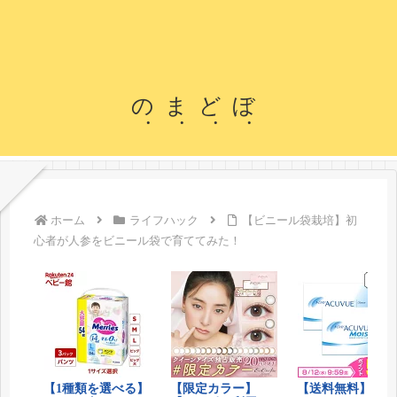
のまどぼ
ホーム
ライフハック
【ビニール袋栽培】初
心者が人参をビニール袋で育ててみた！