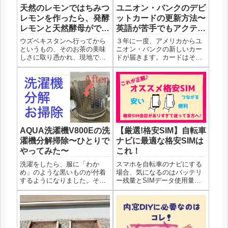
天然のレモンではちみつ
ユニオン・バンクのデビ
レモンを作ったら、発酵
ットカードの更新方法〜
レモンと天然酵母ができ
英語が苦手でもアクティ
た件
ベートできる〜
ウズベキスタンへ行ってから
３年に一度、アメリカからユ
というもの、そのお茶の美味
ニオン・バンクの新しいカー
しさに取り憑かれ、現地で知
ドが届きます。カードはその
り合いになった女の子に、ウ
まま使えるのではなく、アク
ズベキスタン流お茶の淹れ方
ティベートしなければなりま
を教わりました。すると、キ
せん。その方法をご紹介しま
ーは「レモン」丸ごと入れた
す。ユニオン・バンクカード
り、カットして入れたり。で
のアクティベート方法１：
も要は皮ごとお茶に投入す
WEBサイトから更新これが一
る、とい...
番手っ...
AQUA洗濯機V800Eの洗
【厳選!格安SIM】自転車
濯機分解掃除〜ひとりで
ナビに最適な格安SIMは
やってみた〜
これ！
洗濯をしたら、服に「わか
スマホを自転車のナビにする
め」のような黒いものが付着
場合、気になるのはバッテリ
するようになりました。そこ
ー残量とSIMデータ使用量。
で、洗濯機を確認したら、ち
ブログ著者「どぼ」も毎回こ
ょうど買い替え次期ではあっ
の２つに悩まされ、色々試し
たのですが一度自分で洗濯機
た結果最適なSIMを見つけた
を分解してみて、駄目だった
ので、ご紹介します。状況に
ら買おう、と思ってやってみ
合わせて２パターンに分けて