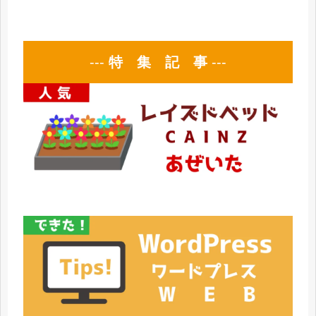
---
特 集 記 事
---