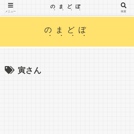
【のまどぼ】手が届くセミリタイア生活・アーリーリタイア・週３日働いて、半分休む。wifiとPC
のまどぼ
を持って、場所にこだわらずノマド生活を楽しみます。
メニュー
検索
のまどぼ
寅さん