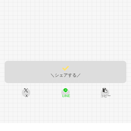
＼シェアする／
X
LINE
コピー