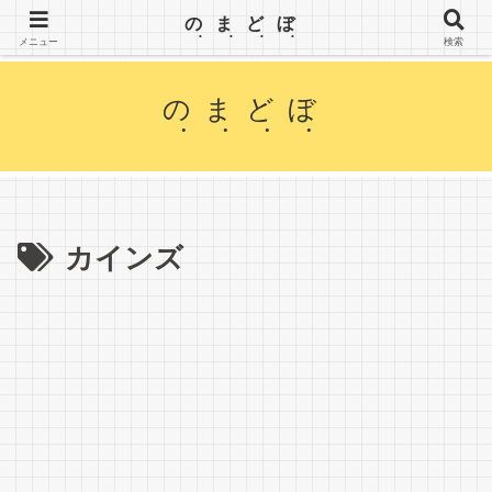
【のまどぼ】手が届くセミリタイア生活・アーリーリタイア・週３日働いて、半分休む。wifiとPC
のまどぼ
を持って、場所にこだわらずノマド生活を楽しみます。
メニュー
検索
のまどぼ
カインズ