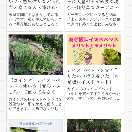
い？～苗床作りなど面倒
ーに大量の土が必要な場
だと感じる人へ捧げる種
合〜超簡単なガーデニン
まきのタイミング～
グの土作り〜
家庭菜園にドはまりしている、
ガーデニングにハマると結局
どぼです。私が住んでいるとこ
「土が大事」だということに気
ろは寒冷地にあたるところで
づきはじめますよね。みなさん
す。なので、毎年いつ種を撒い
はホームセンターで毎回土を購
たらよいのかわかりません。そ
入されますか？わたしも最初は
してうまくいきません。
小さいプランターで花やゴーヤ
Youtubeを見ていると、どう
などを作っていた時は、よくホ
も、みなさんの撒き時とわたし
ームセンターへ行って土を買っ
の地域の撒き時が全然...
ていました。ただ、...
レイズドベッドを安く作
りたい→行き着いた【あ
【カインズ】レイズドベ
ぜ板レイズドベッド】意
ッドの使い方（変形・ひ
外なメリットに納得
カインズのレイズドベッド
し形）で使ってみる※ひ
（小）を買ってすごく良かった
し形写真あり
ので、すぐ（大）を買いそして
カインズのレイズドベッドは２
次はさらなる大きさを求めてレ
段重ねや、形をかえて使うこと
イズドベッドをあぜ板でつくり
ができます。四角でなくひし形
ました。それを使い始めて３年
にして使ってみましたので写真
経ちます。今回は、あぜ板レイ
とともにご紹介します。変形レ
ズドベッドの意外なメリットを
イズドベッド【ひし形】の写真
ご紹介します。あぜ板...
道がうねっているので、レイズ