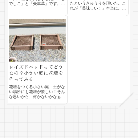
たというきゅうりを頂いた。こ
でしこ」と「矢車草」です。こ
れが「美味しい！」本当に。そ
れを秋の内にポットに種をまき
の日から私の植物育てたい熱
CAINZのレイズドベッドにその
に ぽわん と火が灯った。し
ポット苗を植えていきます。そ
かし、先輩の家と違ってこちら
れが１０月くらいです。種はポ
は、庭が小さい。小さすぎる。
ットに一つひとつ撒いたのでレ
地盤がよくない、小さい庭でも
イズドベッド...
野菜や花、植物を育...
レイズドベッドってどう
なの？小さい庭に花壇を
作ってみる
花壇をつくる小さい庭、土がな
い場所にも花壇が欲しい！そん
な思いから、何かないかなぁ、
と探していたら、ありました！
解決してくれるもの、それ
は、、、レイズドベッド色んな
レイズドベッドを検索して、楽
天や海外や、、、、一番よさそ
うだったのが、カイン...