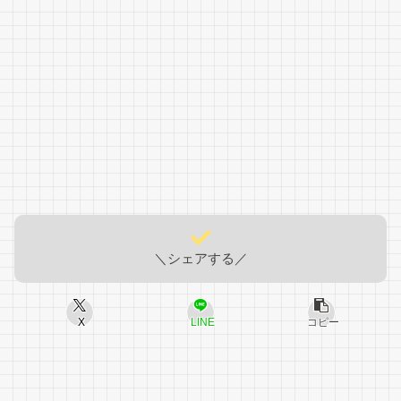
＼シェアする／
X
LINE
コピー