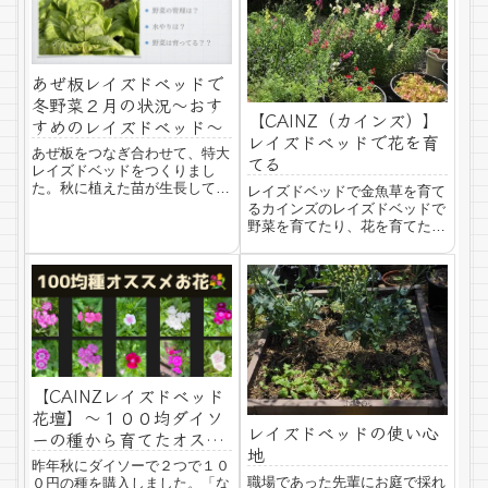
ドベッドをひし形にして並べて
います。こちらは...
あぜ板レイズドベッドで
冬野菜２月の状況〜おす
【CAINZ（カインズ）】
すめのレイズドベッド〜
レイズドベッドで花を育
あぜ板をつなぎ合わせて、特大
てる
レイズドベッドをつくりまし
た。秋に植えた苗が生長してい
レイズドベッドで金魚草を育て
るか、チェックしてみます。カ
るカインズのレイズドベッドで
インズのレイズドベッドカイン
野菜を育てたり、花を育てた
ズでレイズドベッドの可能性を
り、楽しんでいます♪今回は、
知ったわたしは、野菜作りや花
３年目にして花を育ててみたの
づくりなどのガーデニングの楽
でその経過を記録しておこうと
しさを知りました。...
思います。カラフルに咲いた金
魚草です♪いろんな色で咲く金
魚草今まで、花より...
【CAINZレイズドベッド
花壇】〜１００均ダイソ
レイズドベッドの使い心
ーの種から育てたオスス
地
メのお花〜
昨年秋にダイソーで２つで１０
職場であった先輩にお庭で採れ
０円の種を購入しました。「な