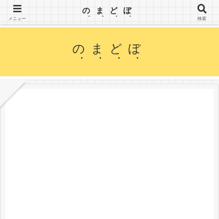
【のまどぼ】手が届くセミリタイア生活・アーリーリタイア・週３日働いて、半分休む。wifiとPC
のまどぼ
を持って、場所にこだわらずノマド生活を楽しみます。
メニュー
検索
のまどぼ