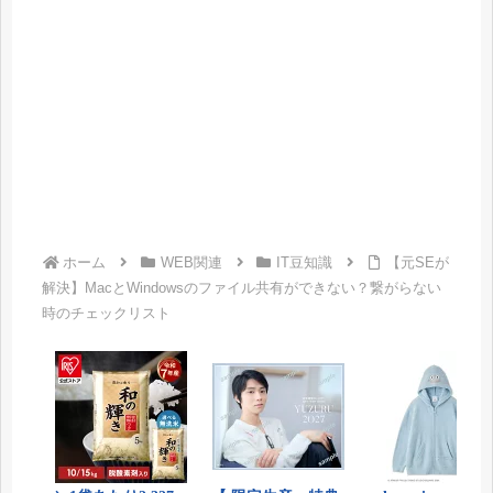
ホーム
WEB関連
IT豆知識
【元SEが
解決】MacとWindowsのファイル共有ができない？繋がらない
時のチェックリスト