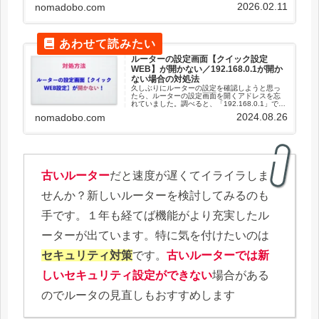
ェックポイントAirplayの接続ができないとき、
2026.02.11
nomadobo.com
さまざまなサイトやAIが既にたくさんの回答や
手順...
ルーターの設定画面【クイック設定
WEB】が開かない／192.168.0.1が開か
ない場合の対処法
久しぶりにルーターの設定を確認しようと思っ
たら、ルーターの設定画面を開くアドレスを忘
れていました。調べると、「192.168.0.1」で良
いようですが、それでも開きません。ルーター
2024.08.26
nomadobo.com
の設定画面のアドレスを調べる方法を覚書しま
す。ルーターの設定...
古いルーター
だと速度が遅くてイライラしま
せんか？新しいルーターを検討してみるのも
手です。１年も経てば機能がより充実したル
ーターが出ています。特に気を付けたいのは
セキュリティ対策
です。
古いルーターでは新
しいセキュリティ設定ができない
場合がある
のでルータの見直しもおすすめします