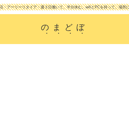
活・アーリーリタイア・週３日働いて、半分休む。wifiとPCを持って、場所
のまどぼ