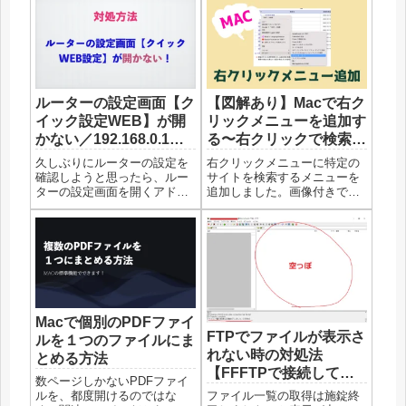
ルーターの設定画面【ク
【図解あり】Macで右ク
イック設定WEB】が開
リックメニューを追加す
かない／192.168.0.1が
る〜右クリックで検索を
開かない場合の対処法
追加する〜
久しぶりにルーターの設定を
右クリックメニューに特定の
確認しようと思ったら、ルー
サイトを検索するメニューを
ターの設定画面を開くアドレ
追加しました。画像付きで手
スを忘れていました。調べる
順をご紹介します。バフェッ
と、「192.168.0.1」で良いよ
ト・コードで検索を右クリッ
うですが、それでも開きませ
クメニューで実現株式の情報
ん。ルーターの設定画面のア
を調べるときに、いろんなサ
ドレスを調べる方法を覚書し
イトがありますが私が気に入
ます。ルーターの設定...
っているのは「バフェット・
コード...
Macで個別のPDFファイ
FTPでファイルが表示さ
ルを１つのファイルにま
れない時の対処法
とめる方法
【FFFTPで接続しても
数ページしかないPDFファイ
何も表示されない場合】
ルを、都度開けるのではな
ファイル一覧の取得は施錠終