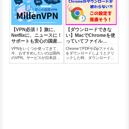
面で見ている時は、ちゃんと
見えているのに印刷された文
字を見ると「文字化け」して
います！pdfにしてダウンロー
ド...
【VPN必須！】旅に、
【ダウンロードできな
Netflixに、ニュースに！
い】MacでChromeを使
サポートも安心の国産
っていてファイル
VPNが超おすすめ
(pdf,zip,etc)のダウンロ
VPNをいくつか使ってきて、
ChromeでPDFやZipファイル
ードが終わらない時の対
今、おすすめしたいのは国内
をダウンロードしようとクリ
のVPN。サービスが日本語で
ックした時、ダウンロードが
処法
安心感があります。おすすめ
終わらない現象が出た時の対
はこちら。MillenVPN（日本
処法です。ダウンロードが終
発VPN)バックパッカーでもあ
わらない現象とはMacで
り、仕事で海外出張もしょっ
Chromeを使っているダウンロ
ちゅうのワタシどぼが使って
ードをクリックして一見ダウ
一番良かった国産...
ンロードしているよ...