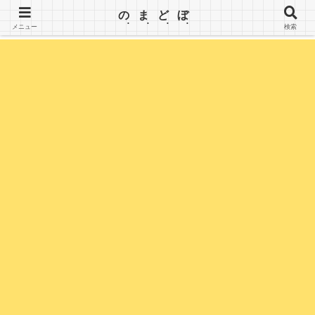
【のまどぼ】手が届くセミリタイア生活・アーリーリタイア・週３日働いて、半分休む。wifiとPC
のまどぼ
を持って、場所にこだわらずノマド生活を楽しみます。
メニュー
検索